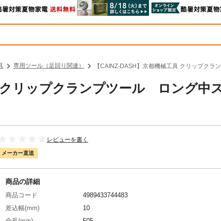
具
専用ツール（足回り関連）
【CAINZ-DASH】京都機械工具 クリップクラ
工具 クリップクランプツール ロング中
レビューを書く
メーカー直送
商品の詳細
商品コード
4989433744483
差込幅(mm)
10
全長(mm)
505