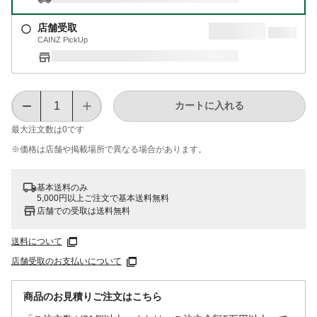
店舗受取
CAINZ PickUp
カートに入れる
最大注文数は
0
です
※価格は​店舗や​掲載場所で​異なる​場合が​あります。
基本送料のみ
5,000円以上ご注文で基本送料無料
店舗での受取は送料無料
送料について
店舗受取のお支払いについて
商品のお見積りご注文はこちら