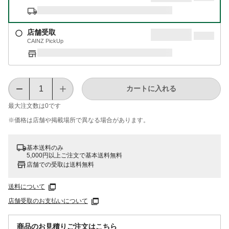
店舗受取
CAINZ PickUp
カートに入れる
最大注文数は
0
です
※価格は​店舗や​掲載場所で​異なる​場合が​あります。
基本送料のみ
5,000円以上ご注文で基本送料無料
店舗での受取は送料無料
送料について
店舗受取のお支払いについて
商品のお見積りご注文はこちら