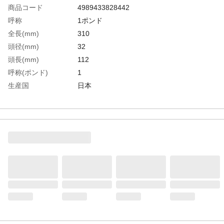
商品コード
4989433828442
呼称
1ポンド
全長(mm)
310
頭径(mm)
32
頭長(mm)
112
呼称(ポンド)
1
生産国
日本
重さ
450.000G
材質1
頭部:樹脂（強化ナイロン）
材質2
柄:樫