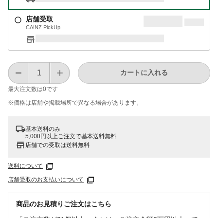
店舗受取
CAINZ PickUp
カートに入れる
最大注文数は
0
です
※価格は​店舗や​掲載場所で​異なる​場合が​あります。
基本送料のみ
5,000円以上ご注文で基本送料無料
店舗での受取は送料無料
送料について
店舗受取のお支払いについて
商品のお見積りご注文はこちら