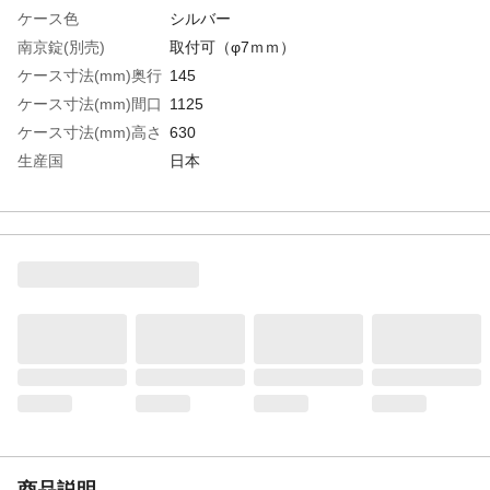
ケース色
シルバー
南京錠(別売)
取付可（φ7ｍｍ）
ケース寸法(mm)奥行
145
ケース寸法(mm)間口
1125
ケース寸法(mm)高さ
630
生産国
日本
重さ
18.000KG
材質1
本体：スチール
商品説明