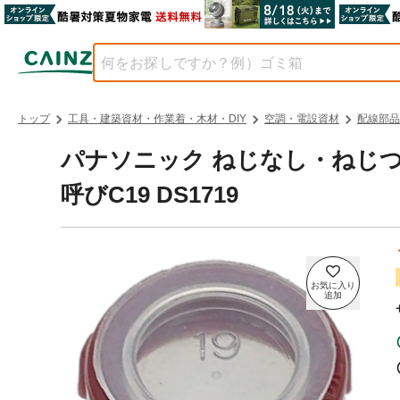
トップ
工具・建築資材・作業着・木材・DIY
空調・電設資材
配線部品
パナソニック ねじなし・ねじ
呼びC19 DS1719