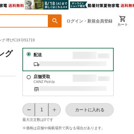
ログイン・新規会員登録
カート
呼びC19 DS1719
ング
配送
店舗受取
CAINZ PickUp
カートに入れる
最大注文数は
0
です
※価格は​店舗や​掲載場所で​異なる​場合が​あります。