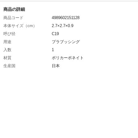
商品の詳細
商品コード
4989602151128
本体サイズ（cm）
2.7×2.7×0.9
呼び径
C19
用途
プラブッシング
入数
1
材質
ポリカーポネイト
生産国
日本
JIS規格
JIS C8330
重量
0.002kg