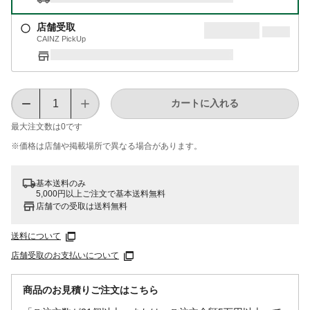
店舗受取
CAINZ PickUp
カートに入れる
最大注文数は
0
です
※価格は​店舗や​掲載場所で​異なる​場合が​あります。
基本送料のみ
5,000円以上ご注文で基本送料無料
店舗での受取は送料無料
送料について
店舗受取のお支払いについて
商品のお見積りご注文はこちら