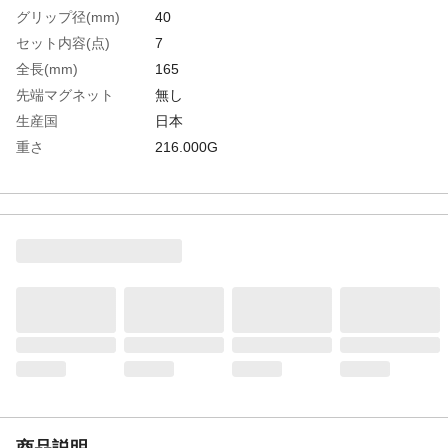
グリップ径(mm)
40
セット内容(点)
7
全長(mm)
165
先端マグネット
無し
生産国
日本
重さ
216.000G
材質1
ビット：クロムバナジウム鋼
材質2
グリップ：樹脂
商品説明