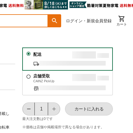
ログイン・新規会員登録
カート
配送
店舗受取
CAINZ PickUp
カートに入れる
搭載し
最大注文数は
0
です
※価格は​店舗や​掲載場所で​異なる​場合が​あります。
自転車