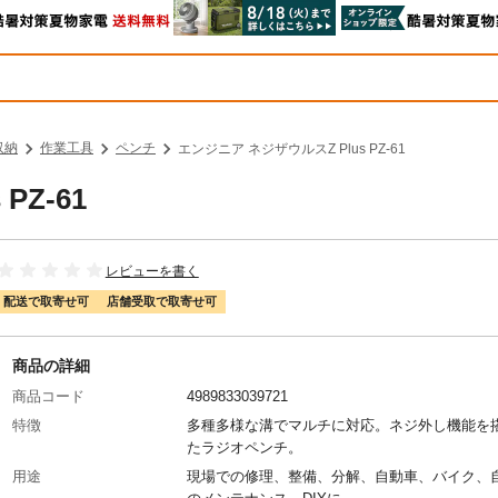
収納
作業工具
ペンチ
エンジニア ネジザウルスZ Plus PZ-61
PZ-61
レビューを書く
配送で取寄せ可
店舗受取で取寄せ可
商品の詳細
商品コード
4989833039721
特徴
多種多様な溝でマルチに対応。ネジ外し機能を
たラジオペンチ。
用途
現場での修理、整備、分解、自動車、バイク、