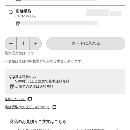
店舗受取
CAINZ PickUp
カートに入れる
最大注文数は
0
です
※価格は​店舗や​掲載場所で​異なる​場合が​あります。
基本送料のみ
5,000円以上ご注文で基本送料無料
店舗での受取は送料無料
送料について
店舗受取のお支払いについて
商品のお見積りご注文はこちら