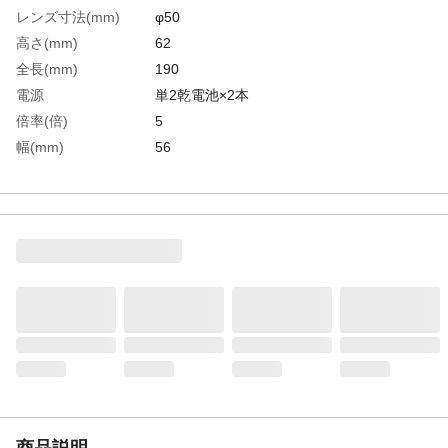
レンズ寸法(mm)
φ50
高さ(mm)
62
全長(mm)
190
電源
単2乾電池×2本
倍率(倍)
5
幅(mm)
56
生産国
日本
重さ
161.000G
材質1
レンズ：ガラス
商品説明