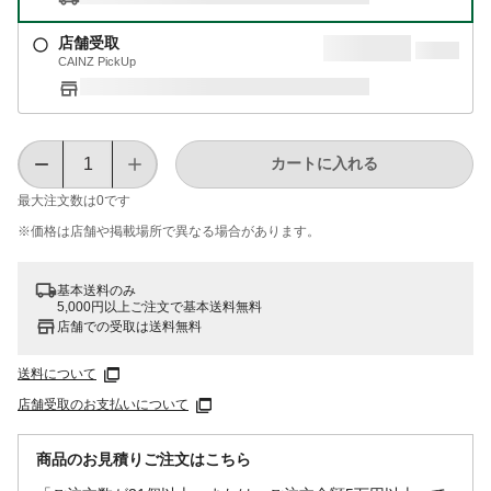
店舗受取
CAINZ PickUp
カートに入れる
最大注文数は
0
です
※価格は​店舗や​掲載場所で​異なる​場合が​あります。
基本送料のみ
5,000円以上ご注文で基本送料無料
店舗での受取は送料無料
送料について
店舗受取のお支払いについて
商品のお見積りご注文はこちら