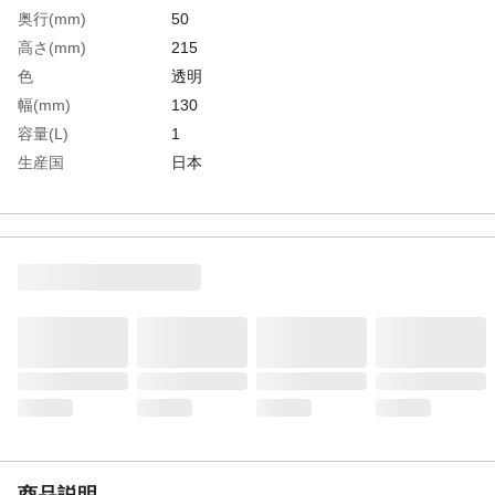
奥行(mm)
50
高さ(mm)
215
色
透明
幅(mm)
130
容量(L)
1
生産国
日本
重さ
1.200KG
材質1
主成分：チオグリコール酸アンモニウム
商品説明