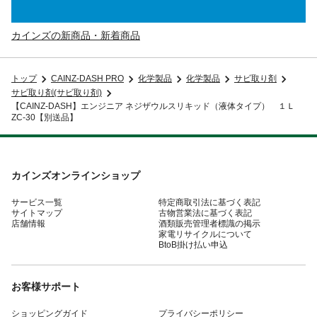
カインズの新商品・新着商品
トップ
CAINZ-DASH PRO
化学製品
化学製品
サビ取り剤
サビ取り剤(サビ取り剤)
【CAINZ-DASH】エンジニア ネジザウルスリキッド（液体タイプ） １Ｌ
ZC-30【別送品】
カインズオンラインショップ
サービス一覧
特定商取引法に基づく表記
サイトマップ
古物営業法に基づく表記
店舗情報
酒類販売管理者標識の掲示
家電リサイクルについて
BtoB掛け払い申込
お客様サポート
ショッピングガイド
プライバシーポリシー