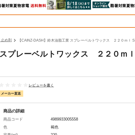
き止め剤
【CAINZ-DASH】鈴木油脂工業 スプレーベルトワックス ２２０ｍｌ S
業 スプレーベルトワックス ２２０ｍｌ 
レビューを書く
メーカー直送
商品の詳細
商品コード
4989933005558
色
褐色
容量(ml)
220