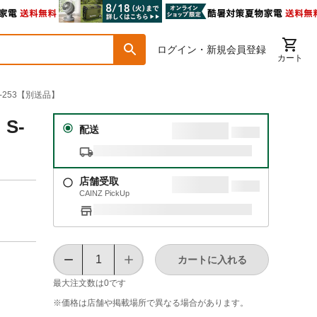
ログイン・新規会員登録
カート
-253【別送品】
S-
配送
店舗受取
CAINZ PickUp
カートに入れる
最大注文数は
0
です
※価格は​店舗や​掲載場所で​異なる​場合が​あります。