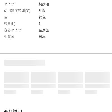
タイプ
切削油
使用温度範囲(℃)
常温
色
褐色
容量(L)
1
容器タイプ
金属缶
生産国
日本
重さ
1.160KG
材質1
主成分：鉱油、イオウ系極圧剤
商品説明