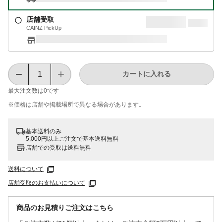
店舗受取
CAINZ PickUp
カートに入れる
最大注文数は
0
です
※価格は​店舗や​掲載場所で​異なる​場合が​あります。
基本送料のみ
5,000円以上ご注文で基本送料無料
店舗での受取は送料無料
送料について
店舗受取のお支払いについて
商品のお見積りご注文はこちら