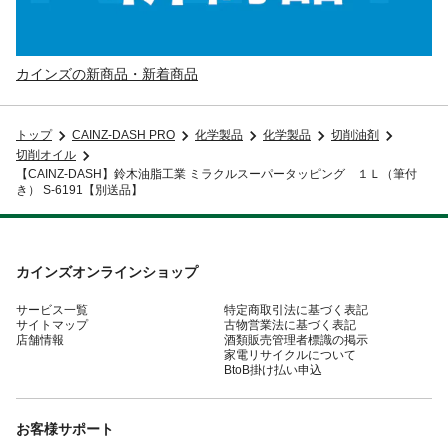
カインズの新商品・新着商品
トップ
CAINZ-DASH PRO
化学製品
化学製品
切削油剤
切削オイル
【CAINZ-DASH】鈴木油脂工業 ミラクルスーパータッピング １Ｌ（筆付
き） S-6191【別送品】
カインズオンラインショップ
サービス一覧
特定商取引法に基づく表記
サイトマップ
古物営業法に基づく表記
店舗情報
酒類販売管理者標識の掲示
家電リサイクルについて
BtoB掛け払い申込
お客様サポート