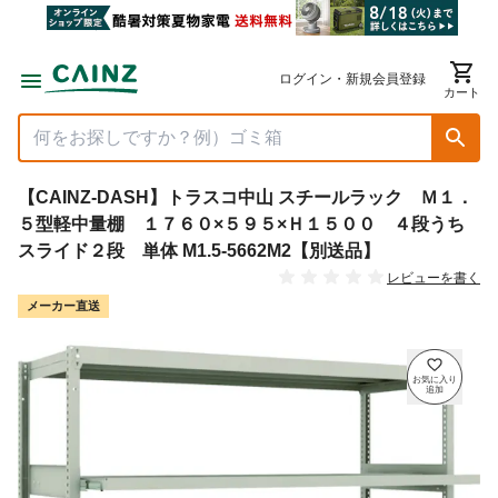
ログイン・新規会員登録
カート
【CAINZ-DASH】トラスコ中山 スチールラック Ｍ１．
５型軽中量棚 １７６０×５９５×Ｈ１５００ ４段うち
スライド２段 単体 M1.5-5662M2【別送品】
レビューを書く
メーカー直送