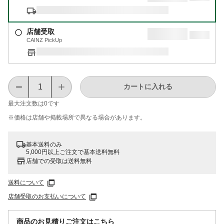
店舗受取
CAINZ PickUp
カートに入れる
最大注文数は
0
です
※価格は​店舗や​掲載場所で​異なる​場合が​あります。
基本送料のみ
5,000円以上ご注文で基本送料無料
店舗での受取は送料無料
送料について
店舗受取のお支払いについて
商品のお見積りご注文はこちら