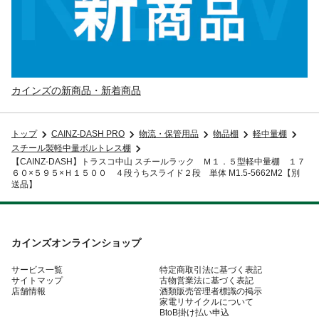
カインズの新商品・新着商品
トップ
CAINZ-DASH PRO
物流・保管用品
物品棚
軽中量棚
スチール製軽中量ボルトレス棚
【CAINZ-DASH】トラスコ中山 スチールラック Ｍ１．５型軽中量棚 １７
６０×５９５×Ｈ１５００ ４段うちスライド２段 単体 M1.5-5662M2【別
送品】
カインズオンラインショップ
サービス一覧
特定商取引法に基づく表記
サイトマップ
古物営業法に基づく表記
店舗情報
酒類販売管理者標識の掲示
家電リサイクルについて
BtoB掛け払い申込