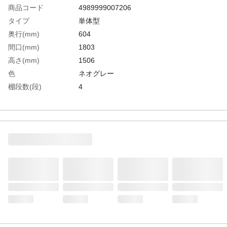
商品コード
4989999007206
タイプ
単体型
奥行(mm)
604
間口(mm)
1803
高さ(mm)
1506
色
ネオグレー
棚段数(段)
4
有効間口(mm)
1716
棚板調整ピッチ(mm)
25
生産国
日本
重さ
73.900KG
材質1
本体:スチール（粉体塗装）●ベース:ポリプ
ロピレン（再生材100％使用）