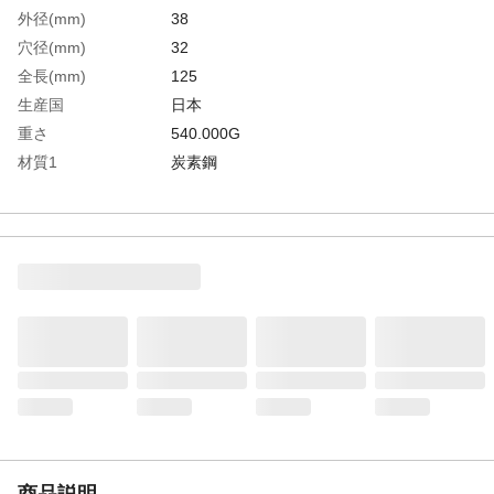
外径(mm)
38
穴径(mm)
32
全長(mm)
125
生産国
日本
重さ
540.000G
材質1
炭素鋼
商品説明