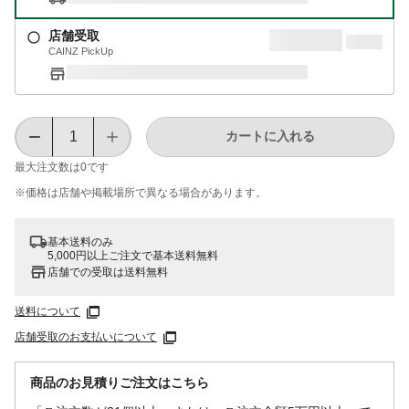
店舗受取
CAINZ PickUp
カートに入れる
最大注文数は
0
です
※価格は​店舗や​掲載場所で​異なる​場合が​あります。
基本送料のみ
5,000円以上ご注文で基本送料無料
店舗での受取は送料無料
送料について
店舗受取のお支払いについて
商品のお見積りご注文はこちら