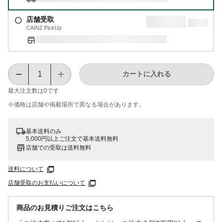
店舗受取
CAINZ PickUp
カートに入れる
最大注文数は
0
です
※価格は​店舗や​掲載場所で​異なる​場合が​あります。
基本送料のみ
5,000円以上ご注文で基本送料無料
店舗での受取は送料無料
送料について
店舗受取のお支払いについて
商品のお見積りご注文はこちら