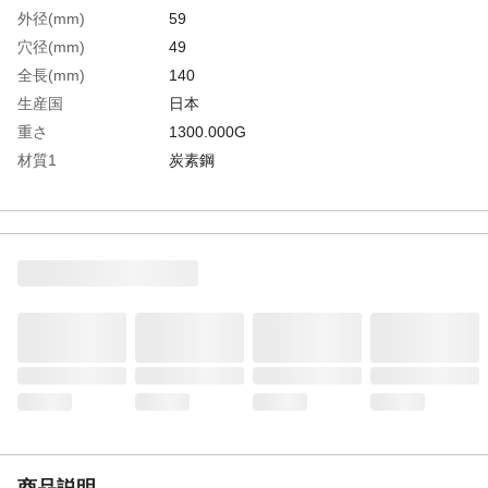
外径(mm)
59
穴径(mm)
49
全長(mm)
140
生産国
日本
重さ
1300.000G
材質1
炭素鋼
商品説明