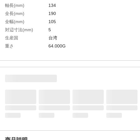
軸長(mm)
134
全長(mm)
190
全幅(mm)
105
対辺寸法(mm)
5
生産国
台湾
重さ
64.000G
材質1
クロムバナジウム鋼（表面処理：黒染め）
材質2
ハンドル：ABS樹脂
商品説明