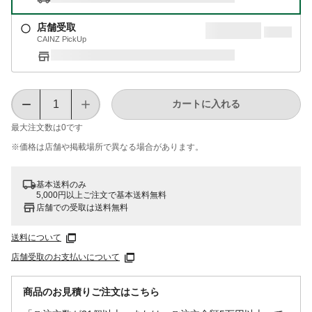
店舗受取
CAINZ PickUp
カートに入れる
最大注文数は
0
です
※価格は​店舗や​掲載場所で​異なる​場合が​あります。
基本送料のみ
5,000円以上ご注文で基本送料無料
店舗での受取は送料無料
送料について
店舗受取のお支払いについて
商品のお見積りご注文はこちら