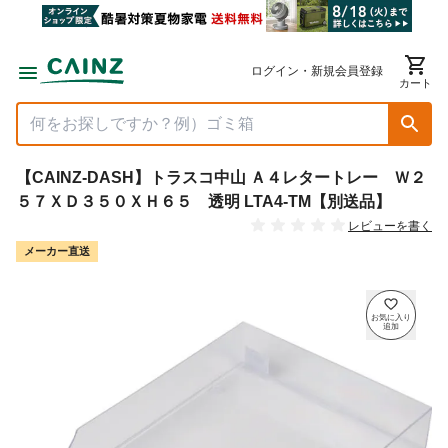
ログイン・新規会員登録
カート
【CAINZ-DASH】トラスコ中山 Ａ４レタートレー Ｗ２
５７ＸＤ３５０ＸＨ６５ 透明 LTA4-TM【別送品】
レビューを書く
メーカー直送