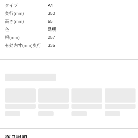
タイプ
A4
奥行(mm)
350
高さ(mm)
65
色
透明
幅(mm)
257
有効内寸(mm)奥行
335
有効内寸(mm)高さ
55
有効内寸(mm)幅
245
耐荷重
約2.5kg
生産国
マレーシア
重さ
286.000G
材質1
ポリスチレン
商品説明