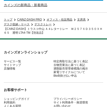
カインズの新商品・新着商品
トップ
CAINZ-DASH PRO
オフィス・住設用品
文房具
デスク収納・ケース
デスクトレー
【CAINZ-DASH】トラスコ中山 Ａ４レタートレー Ｗ２５７ＸＤ３５０ＸＨ
６５ 透明 LTA4-TM【別送品】
カインズオンラインショップ
サービス一覧
特定商取引法に基づく表記
サイトマップ
古物営業法に基づく表記
店舗情報
酒類販売管理者標識の掲示
家電リサイクルについて
BtoB掛け払い申込
お客様サポート
ショッピングガイド
プライバシーポリシー
利用規約
サイト利用条件・推奨環境
よくある質問
お問い合わせ