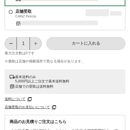
店舗受取
CAINZ PickUp
カートに入れる
最大注文数は
0
です
※価格は​店舗や​掲載場所で​異なる​場合が​あります。
基本送料のみ
5,000円以上ご注文で基本送料無料
店舗での受取は送料無料
送料について
店舗受取のお支払いについて
商品のお見積りご注文はこちら