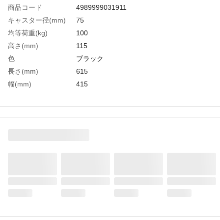
商品コード
4989999031911
キャスター径(mm)
75
均等荷重(kg)
100
高さ(mm)
115
色
ブラック
長さ(mm)
615
幅(mm)
415
キャスター材質
エラストマー樹脂
生産国
日本
重さ
2.140KG
材質1
荷台:再生ポリプロピレン（PP）再生材
100%
材質2
キャスター金具:スチール（三価クロムメッ
キ）
材質3
ホイール:ポリプロピレン(PP)
材質4
車輪:エラストマー樹脂