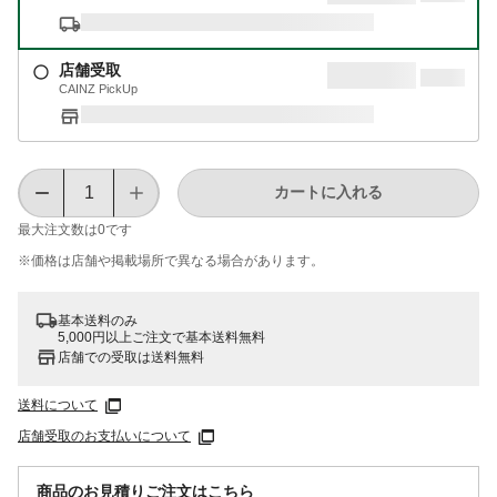
店舗受取
CAINZ PickUp
カートに入れる
最大注文数は
0
です
※価格は​店舗や​掲載場所で​異なる​場合が​あります。
基本送料のみ
5,000円以上ご注文で基本送料無料
店舗での受取は送料無料
送料について
店舗受取のお支払いについて
商品のお見積りご注文はこちら