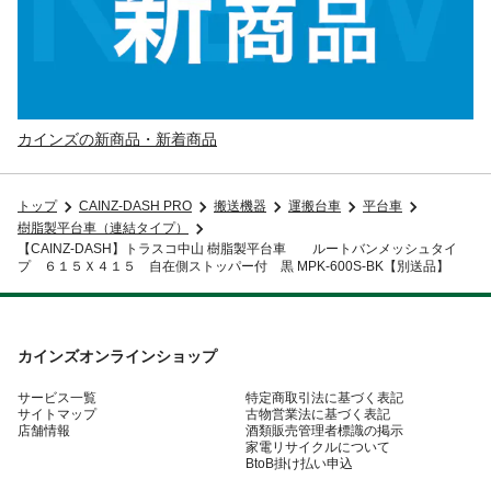
カインズの新商品・新着商品
トップ
CAINZ-DASH PRO
搬送機器
運搬台車
平台車
樹脂製平台車（連結タイプ）
【CAINZ-DASH】トラスコ中山 樹脂製平台車 ルートバンメッシュタイ
プ ６１５Ｘ４１５ 自在側ストッパー付 黒 MPK-600S-BK【別送品】
カインズオンラインショップ
サービス一覧
特定商取引法に基づく表記
サイトマップ
古物営業法に基づく表記
店舗情報
酒類販売管理者標識の掲示
家電リサイクルについて
BtoB掛け払い申込