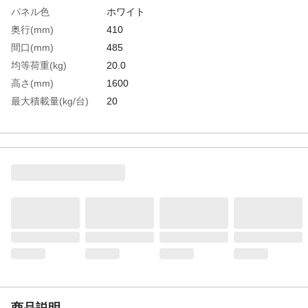
パネル色
ホワイト
奥行(mm)
410
間口(mm)
485
均等荷重(kg)
20.0
高さ(mm)
1600
最大積載量(kg/台)
20
支柱径(mm)
25.4
パンチングボード
890×485
(mm)縦×横
生産国
日本
重さ
7.600KG
材質1
パンチングボード・支柱パイプ・受け:スチ
ール（メラミン焼き付け塗装）
材質2
キャスター金具:スチール●車輪:ゴム
材質3
丸込みフタ:ポリエチレン
材質4
フックボルト・取付ボルト:スチール（黒染
め）●フランジナット・四角ナット・ワッシ
ャ:スチール（三価ユニクロメッキ）
商品説明