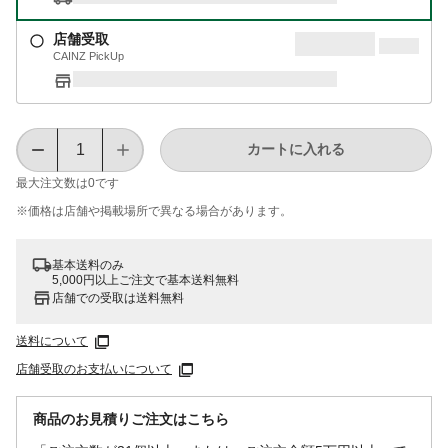
店舗受取
CAINZ PickUp
カートに入れる
最大注文数は
0
です
※価格は​店舗や​掲載場所で​異なる​場合が​あります。
基本送料のみ
5,000円以上ご注文で基本送料無料
店舗での受取は送料無料
送料について
店舗受取のお支払いについて
商品のお見積りご注文はこちら