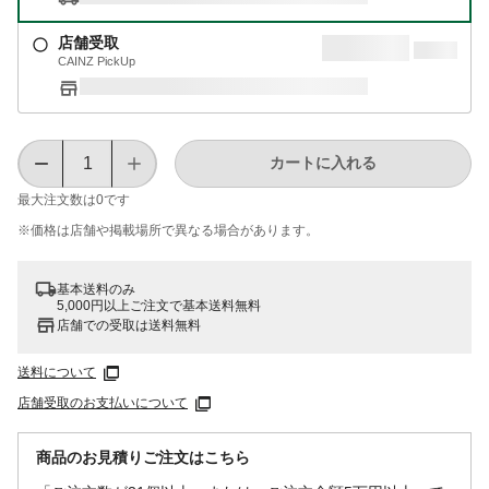
店舗受取
CAINZ PickUp
カートに入れる
最大注文数は
0
です
※価格は​店舗や​掲載場所で​異なる​場合が​あります。
基本送料のみ
5,000円以上ご注文で基本送料無料
店舗での受取は送料無料
送料について
店舗受取のお支払いについて
商品のお見積りご注文はこちら