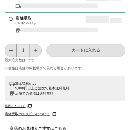
店舗受取
CAINZ PickUp
カートに入れる
最大注文数は
0
です
※価格は​店舗や​掲載場所で​異なる​場合が​あります。
基本送料のみ
5,000円以上ご注文で基本送料無料
店舗での受取は送料無料
送料について
店舗受取のお支払いについて
商品のお見積りご注文はこちら