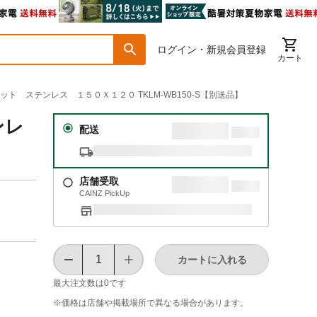
ログイン・新規会員登録
カート
ット ステンレス １５０Ｘ１２０ TKLM-WB150-S【別送品】
ンレ
配送
店舗受取
CAINZ PickUp
カートに入れる
最大注文数は
0
です
※価格は​店舗や​掲載場所で​異なる​場合が​あります。