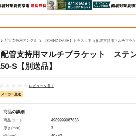
配管支持用アングル
【CAINZ-DASH】トラスコ中山 配管支持用マルチブラケ
中山 配管支持用マルチブラケット ステ
50-S【別送品】
レビューを書く
メーカー直送
商品の詳細
商品コード
4989999087833
厚さ(mm)
3
幅(mm)
40×40