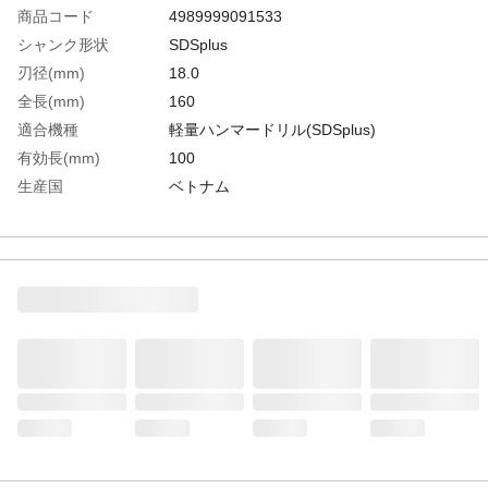
商品コード
4989999091533
シャンク形状
SDSplus
刃径(mm)
18.0
全長(mm)
160
適合機種
軽量ハンマードリル(SDSplus)
有効長(mm)
100
生産国
ベトナム
重さ
133.000G
材質1
刃部:超硬チップ