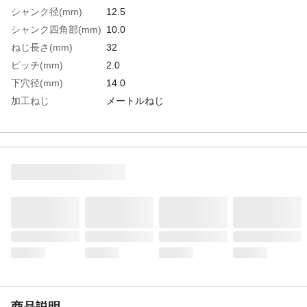
シャンク径(mm)
12.5
シャンク四角部(mm)
10.0
ねじ長さ(mm)
32
ピッチ(mm)
2.0
下穴径(mm)
14.0
加工ねじ
メートルねじ
呼び寸法
M16
食い付山数
2.5山
精度
JIS2級
全長(mm)
95
表面処理
ホモ処理
生産国
日本
重さ
297.000G
材質1
高速度鋼（HSS-E）
商品説明