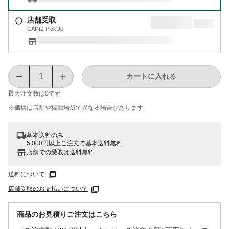
店舗受取
CAINZ PickUp
カートに入れる
最大注文数は
0
です
※価格は​店舗や​掲載場所で​異なる​場合が​あります。
基本送料のみ
5,000円以上ご注文で基本送料無料
店舗での受取は送料無料
送料について
店舗受取のお支払いについて
商品のお見積りご注文はこちら