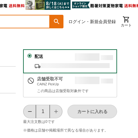
ログイン・新規会員登録
カート
配送
店舗受取不可
CAINZ PickUp
この商品は店舗受取対象外です
カートに入れる
最大注文数は
0
です
※価格は​店舗や​掲載場所で​異なる​場合が​あります。