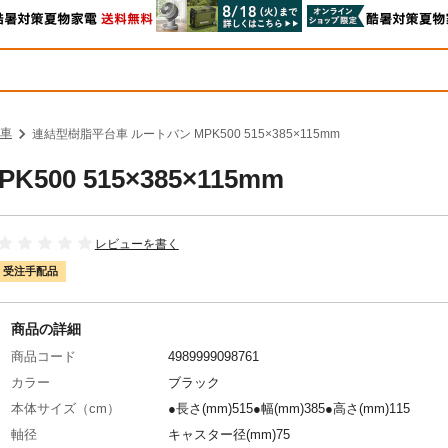
車
連結型樹脂平台車 ルートバン MPK500 515×385×115mm
0 515×385×115mm
レビューを書く
受注手配品
商品の詳細
商品コード
4989999098761
カラー
ブラック
本体サイズ（cm）
●長さ(mm)515●幅(mm)385●高さ(mm)115
軸径
キャスター径(mm)75