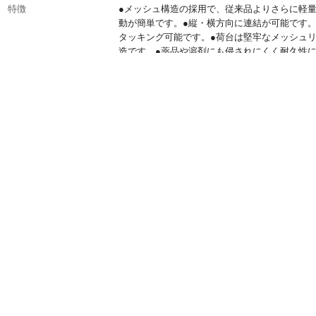
特徴
●メッシュ構造の採用で、従来品よりさらに軽
動が簡単です。●縦・横方向に連結が可能です。
タッキング可能です。●荷台は堅牢なメッシュ
造です。●薬品や溶剤にも侵されにくく耐久性
ています。●エラストマー樹脂車輪でタイヤ痕
します。
商品仕様
自在キャスター4個
材質
荷台:再生ポリプロピレン(PP)再生材100%
耐荷重
100kg
生産国
日本
重量
1.92kg