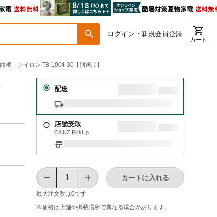
ログイン・新規会員登録
カート
柄 ナイロン TB-1004-30【別送品】
ン
配送
店舗受取
CAINZ PickUp
カートに入れる
最大注文数は
0
です
※価格は​店舗や​掲載場所で​異なる​場合が​あります。