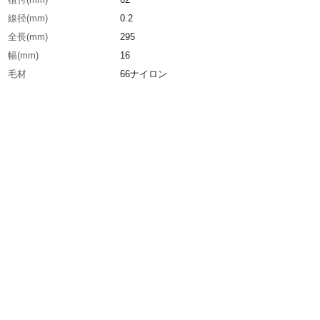
線径(mm)
0.2
全長(mm)
295
幅(mm)
16
毛材
66ナイロン
毛丈(mm)
16
生産国
日本
重さ
20.000G