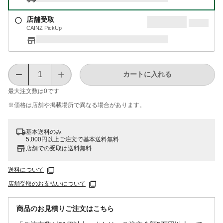
店舗受取
CAINZ PickUp
カートに入れる
最大注文数は
0
です
※価格は​店舗や​掲載場所で​異なる​場合が​あります。
基本送料のみ
5,000円以上ご注文で基本送料無料
店舗での受取は送料無料
送料について
店舗受取のお支払いについて
商品のお見積りご注文はこちら