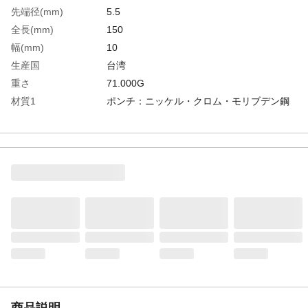
先端径(mm)
5.5
全長(mm)
150
幅(mm)
10
生産国
台湾
重さ
71.000G
材質1
ポンチ：ニッケル・クロム・モリブデン鋼
材質2
ハンドル：ポリエチレン、エラストマー、
ニトリルゴム
商品説明