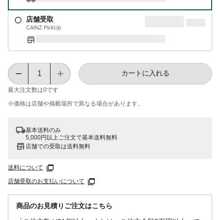
店舗受取
CAINZ PickUp
カートに入れる
最大注文数は
0
です
※価格は​店舗や​掲載場所で​異なる​場合が​あります。
基本送料のみ
5,000円以上ご注文で基本送料無料
店舗での受取は送料無料
送料について
店舗受取のお支払いについて
商品のお見積りご注文はこちら