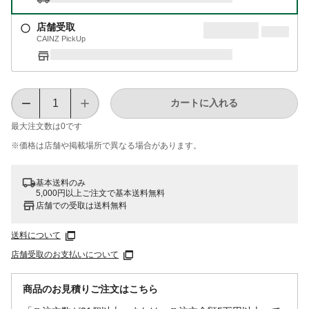
店舗受取
CAINZ PickUp
カートに入れる
最大注文数は
0
です
※価格は​店舗や​掲載場所で​異なる​場合が​あります。
基本送料のみ
5,000円以上ご注文で基本送料無料
店舗での受取は送料無料
送料について
店舗受取のお支払いについて
商品のお見積りご注文はこちら