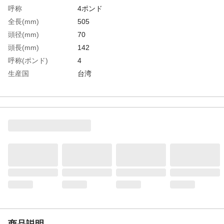
呼称
4ポンド
全長(mm)
505
頭径(mm)
70
頭長(mm)
142
呼称(ポンド)
4
生産国
台湾
重さ
2.300KG
材質1
頭部:ポリウレタン（PU）
材質2
柄:グラスファイバー
商品説明