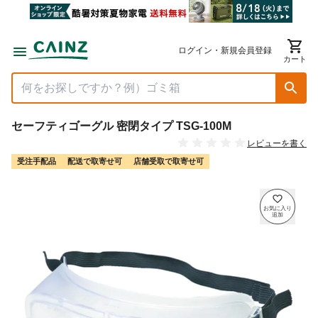
ログイン・新規会員登録
カート
セーフティゴーグル 密閉タイプ TSG-100M
レビューを書く
受注手配品
配送で取寄せ可
店舗受取で取寄せ可