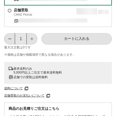
店舗受取
CAINZ PickUp
カートに入れる
最大注文数は
0
です
※価格は​店舗や​掲載場所で​異なる​場合が​あります。
基本送料のみ
5,000円以上ご注文で基本送料無料
店舗での受取は送料無料
送料について
店舗受取のお支払いについて
商品のお見積りご注文はこちら