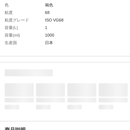
色
褐色
粘度
68
粘度グレード
ISO VG68
容量(L)
1
容量(ml)
1000
生産国
日本
重さ
0.980KG
材質1
主成分:潤滑基油
商品説明