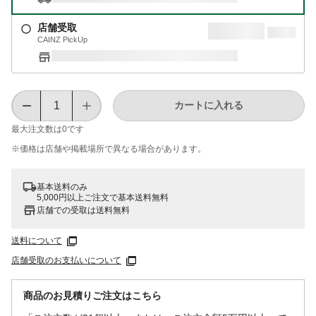
店舗受取
CAINZ PickUp
カートに入れる
最大注文数は
0
です
※価格は​店舗や​掲載場所で​異なる​場合が​あります。
基本送料のみ
5,000円以上ご注文で基本送料無料
店舗での受取は送料無料
送料について
店舗受取のお支払いについて
商品のお見積りご注文はこちら