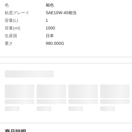
色
褐色
粘度グレード
SAE10W-40相当
容量(L)
1
容量(ml)
1000
生産国
日本
重さ
980.000G
材質1
主成分:潤滑基油
商品説明