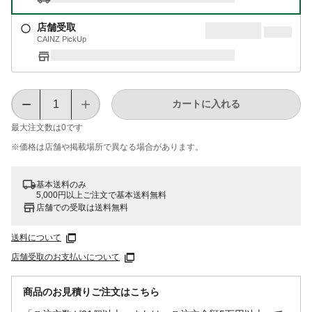
店舗受取
CAINZ PickUp
カートに入れる
最大注文数は
0
です
※価格は​店舗や​掲載場所で​異なる​場合が​あります。
基本送料のみ
5,000円以上ご注文で基本送料無料
店舗での受取は送料無料
送料について
店舗受取のお支払いについて
商品のお見積りご注文はこちら