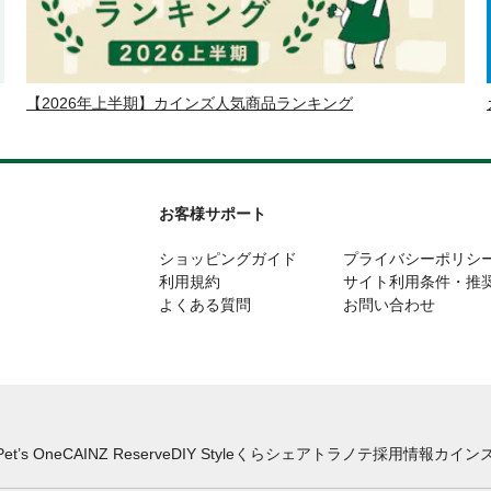
【2026年上半期】カインズ人気商品ランキング
お客様サポート
ショッピングガイド
プライバシーポリシ
利用規約
サイト利用条件・推
よくある質問
お問い合わせ
Pet’s One
CAINZ Reserve
DIY Style
くらシェア
トラノテ
採用情報
カインズ