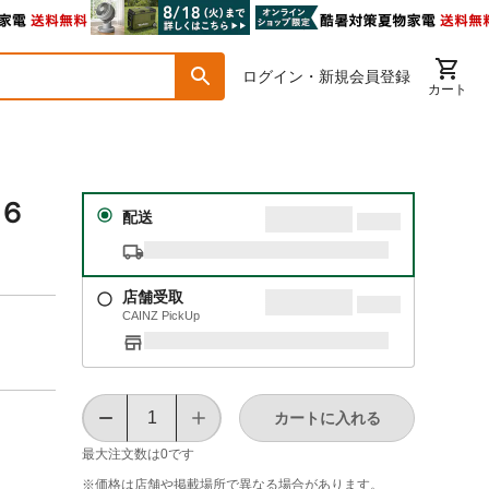
ログイン・新規会員登録
カート
１．６
配送
店舗受取
CAINZ PickUp
カートに入れる
最大注文数は
0
です
※価格は​店舗や​掲載場所で​異なる​場合が​あります。