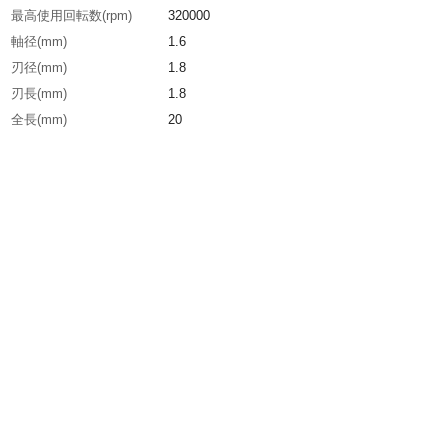
最高使用回転数(rpm)
320000
軸径(mm)
1.6
刃径(mm)
1.8
刃長(mm)
1.8
全長(mm)
20
粒度(#)
140
生産国
日本
重さ
0.300G