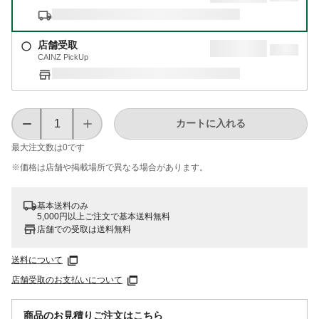
店舗受取
CAINZ PickUp
カートに入れる
最大注文数は
0
です
※価格は​店舗や​掲載場所で​異なる​場合が​あります。
基本送料のみ
5,000円以上ご注文で基本送料無料
店舗での受取は送料無料
送料について
店舗受取のお支払いについて
商品のお見積りご注文はこちら