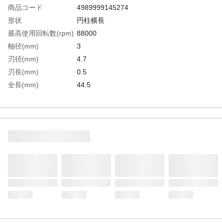
商品コード
4989999145274
形状
円柱横長
最高使用回転数(rpm)
88000
軸径(mm)
3
刃径(mm)
4.7
刃長(mm)
0.5
全長(mm)
44.5
粒度(#)
140
生産国
日本
重さ
2.100G