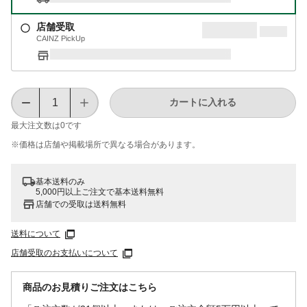
店舗受取
CAINZ PickUp
カートに入れる
最大注文数は
0
です
※価格は​店舗や​掲載場所で​異なる​場合が​あります。
基本送料のみ
5,000円以上ご注文で基本送料無料
店舗での受取は送料無料
送料について
店舗受取のお支払いについて
商品のお見積りご注文はこちら