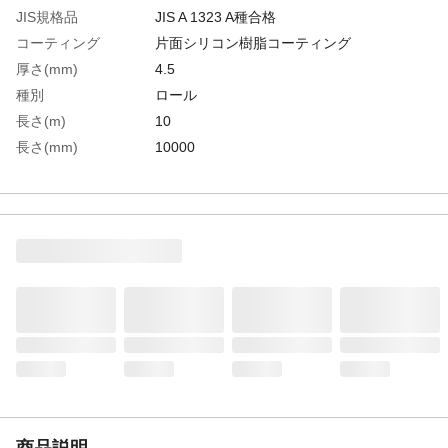
JIS規格品
JIS A 1323 A種合格
コーティング
片面シリコン樹脂コーティング
厚さ(mm)
4.5
種別
ロール
長さ(m)
10
長さ(mm)
10000
幅(mm)
1000
日本防炎協会試験番
C2120016
号
生産国
日本
重さ
7.200KG
材質1
耐炎繊維
材質2
片面特殊難燃樹脂
商品説明