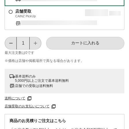
店舗受取
CAINZ PickUp
カートに入れる
最大注文数は
0
です
※価格は​店舗や​掲載場所で​異なる​場合が​あります。
基本送料のみ
5,000円以上ご注文で基本送料無料
店舗での受取は送料無料
送料について
店舗受取のお支払いについて
商品のお見積りご注文はこちら