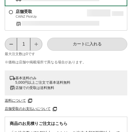
店舗受取
CAINZ PickUp
カートに入れる
最大注文数は
0
です
※価格は​店舗や​掲載場所で​異なる​場合が​あります。
基本送料のみ
5,000円以上ご注文で基本送料無料
店舗での受取は送料無料
送料について
店舗受取のお支払いについて
商品のお見積りご注文はこちら