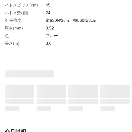
ハトメピッチ(cm)
45
ハトメ数(個)
24
引張強度
縦630N/3cm、横560N/3cm
厚さ(mm)
0.52
色
ブルー
長さ(m)
3.6
幅(m)
1.8
引裂強度
縦320N、横320N
生産国
日本
重さ
0.730KG
材質1
シート:ポリプロピレン（PP）●ハトメ:アル
ミ（内径:9mm）
商品説明