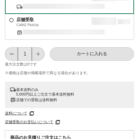
店舗受取
CAINZ PickUp
カートに入れる
最大注文数は
0
です
※価格は​店舗や​掲載場所で​異なる​場合が​あります。
基本送料のみ
5,000円以上ご注文で基本送料無料
店舗での受取は送料無料
送料について
店舗受取のお支払いについて
商品のお見積りご注文はこちら