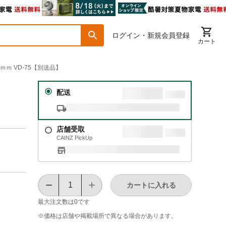
ログイン・新規会員登録
カート
ｍｍ VD-75【別送品】
配送
店舗受取
CAINZ PickUp
カートに入れる
最大注文数は
0
です
※価格は​店舗や​掲載場所で​異なる​場合が​あります。