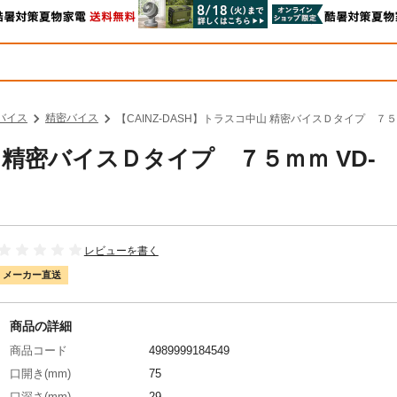
バイス
精密バイス
【CAINZ-DASH】トラスコ中山 精密バイスＤタイプ ７５
山 精密バイスＤタイプ ７５ｍｍ VD-
レビューを書く
メーカー直送
商品の詳細
商品コード
4989999184549
口開き(mm)
75
口深さ(mm)
29