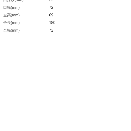
口幅(mm)
72
全高(mm)
69
全長(mm)
180
全幅(mm)
72
締付力(kN)
7.84
生産国
中国
重さ
5.100KG
材質1
本体:炭素工具鋼（SKS-93）（硬度HRC56～60