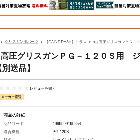
グリスガン用パーツ
【CAINZ-DASH】トラスコ中山 高圧グリスガンＰＧ－
中山 高圧グリスガンＰＧ－１２０Ｓ用 
9【別送品】
レビューを書く
メーカー直送
商品の詳細
商品コード
4989999190854
適合機種
PG-120S
品名
ジョイントスプリング