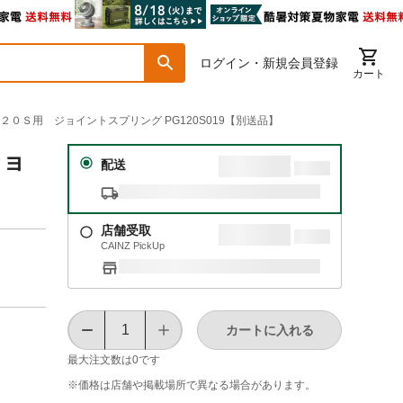
ログイン・新規会員登録
カート
１２０Ｓ用 ジョイントスプリング PG120S019【別送品】
ジョ
配送
店舗受取
CAINZ PickUp
カートに入れる
最大注文数は
0
です
※価格は​店舗や​掲載場所で​異なる​場合が​あります。