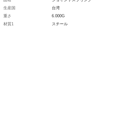
生産国
台湾
重さ
6.000G
材質1
スチール