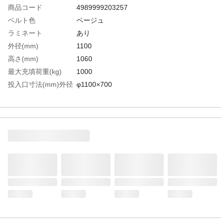
商品コード
4989999203257
ベルト色
ベージュ
ラミネート
あり
外径(mm)
1100
高さ(mm)
1060
最大充填荷重(kg)
1000
投入口寸法(mm)外径
φ1100×700
×高さ
排出口
あり
排出口寸法(mm)外径
φ500×500
×高さ
生産国
中国
重さ
2.100KG
材質1
ポリプロピレン(PP)