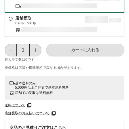
店舗受取
CAINZ PickUp
カートに入れる
最大注文数は
0
です
※価格は​店舗や​掲載場所で​異なる​場合が​あります。
基本送料のみ
5,000円以上ご注文で基本送料無料
店舗での受取は送料無料
送料について
店舗受取のお支払いについて
商品のお見積りご注文はこちら