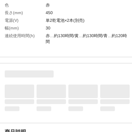
色
赤
長さ(mm)
450
電源(V)
単2乾電池×2本(別売)
幅(mm)
30
連続使用時間(h)
赤…約130時間/黄…約130時間/青…約120時
間
LED数(個)
8
生産国
中国
重さ
135.000G
材質1
本体：ABS樹脂●グリップ：ポリプロピレン
（ＰＰ）
商品説明