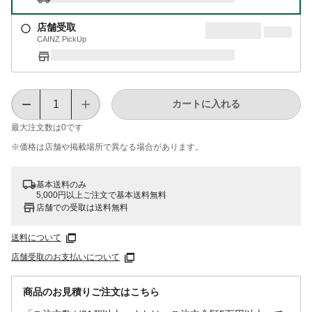
店舗受取
CAINZ PickUp
カートに入れる
最大注文数は
0
です
※価格は​店舗や​掲載場所で​異なる​場合が​あります。
基本送料のみ
5,000円以上ご注文で基本送料無料
店舗での受取は送料無料
送料について
店舗受取のお支払いについて
商品のお見積りご注文はこちら