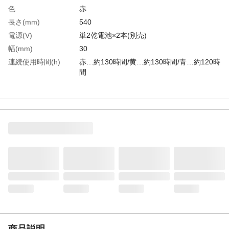
色
赤
長さ(mm)
540
電源(V)
単2乾電池×2本(別売)
幅(mm)
30
連続使用時間(h)
赤…約130時間/黄…約130時間/青…約120時
間
LED数(個)
8
生産国
中国
重さ
143.000G
商品説明