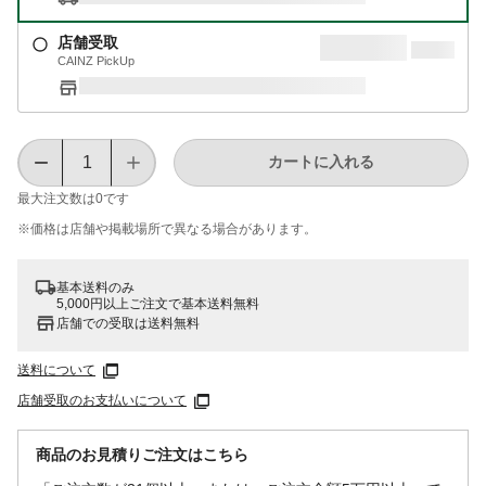
店舗受取
CAINZ PickUp
カートに入れる
最大注文数は
0
です
※価格は​店舗や​掲載場所で​異なる​場合が​あります。
基本送料のみ
5,000円以上ご注文で基本送料無料
店舗での受取は送料無料
送料について
店舗受取のお支払いについて
商品のお見積りご注文はこちら