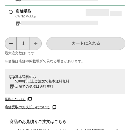
店舗受取
CAINZ PickUp
カートに入れる
最大注文数は
0
です
※価格は​店舗や​掲載場所で​異なる​場合が​あります。
基本送料のみ
5,000円以上ご注文で基本送料無料
店舗での受取は送料無料
送料について
店舗受取のお支払いについて
商品のお見積りご注文はこちら