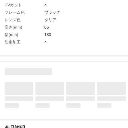
UVカット
○
フレーム色
ブラック
レンズ色
クリア
高さ(mm)
86
幅(mm)
180
防傷加工
○
防曇加工
○
レンズ交換
○
レンズ厚(mm)
2.1
生産国
台湾
重さ
95.000G
材質1
レンズ:ポリカーボネート
材質2
フレーム:軟質ビニール
材質3
バンド:布・ゴム混紡
商品説明