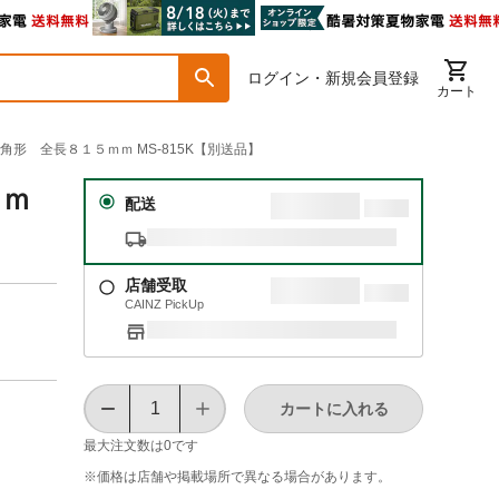
ログイン・新規会員登録
カート
 角形 全長８１５ｍｍ MS-815K【別送品】
５ｍ
配送
店舗受取
CAINZ PickUp
カートに入れる
最大注文数は
0
です
※価格は​店舗や​掲載場所で​異なる​場合が​あります。