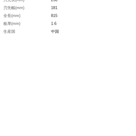
刃先幅(mm)
181
全長(mm)
815
板厚(mm)
1.6
生産国
中国
重さ
1.150KG
材質1
刃先:ショベル鋼板(S50C)
材質2
柄:国産樫材