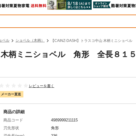
ョベル
ショベル（木柄）
【CAINZ-DASH】トラスコ中山 木柄ミニショベル
中山 木柄ミニショベル 角形 全長８１
レビューを書く
メーカー直送
商品の詳細
商品コード
4989999211115
刃先形状
角形
刃先長(mm)
236