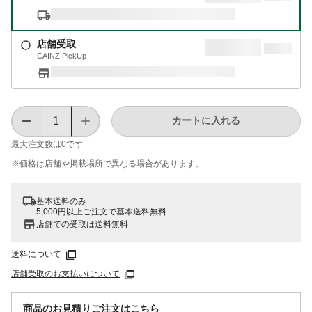
店舗受取
CAINZ PickUp
カートに入れる
最大注文数は
0
です
※価格は​店舗や​掲載場所で​異なる​場合が​あります。
基本送料のみ
5,000円以上ご注文で基本送料無料
店舗での受取は送料無料
送料について
店舗受取のお支払いについて
商品のお見積りご注文はこちら