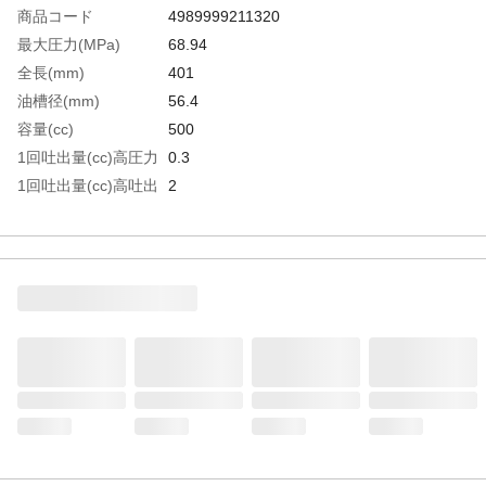
商品コード
4989999211320
最大圧力(MPa)
68.94
全長(mm)
401
油槽径(mm)
56.4
容量(cc)
500
1回吐出量(cc)高圧力
0.3
1回吐出量(cc)高吐出
2
力
ノズル長(mm)
170
ノズル接続ねじ
Rc1/8
生産国
中国
重さ
1.900KG
材質1
スチール
材質2
アルミニウム合金
材質3
PE