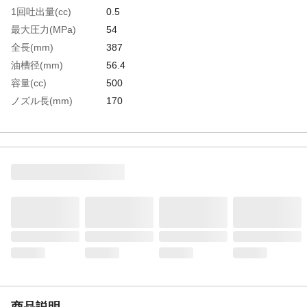
1回吐出量(cc)
0.5
最大圧力(MPa)
54
全長(mm)
387
油槽径(mm)
56.4
容量(cc)
500
ノズル長(mm)
170
ノズル接続ねじ
Rc1/8
生産国
中国
重さ
1.800KG
材質1
スチール
材質2
アルミニウム合金
材質3
PE
商品説明