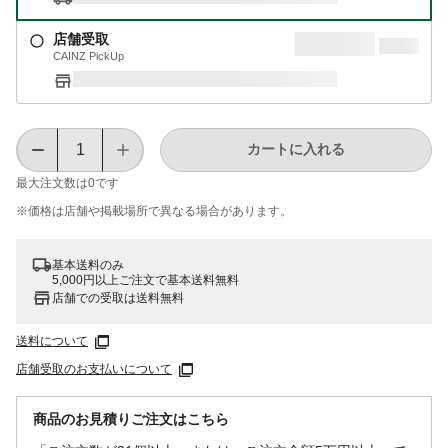
店舗受取
CAINZ PickUp
カートに入れる
最大注文数は
0
です
※価格は​店舗や​掲載場所で​異なる​場合が​あります。
基本送料のみ
5,000円以上ご注文で基本送料無料
店舗での受取は送料無料
送料について
店舗受取のお支払いについて
商品のお見積りご注文はこちら