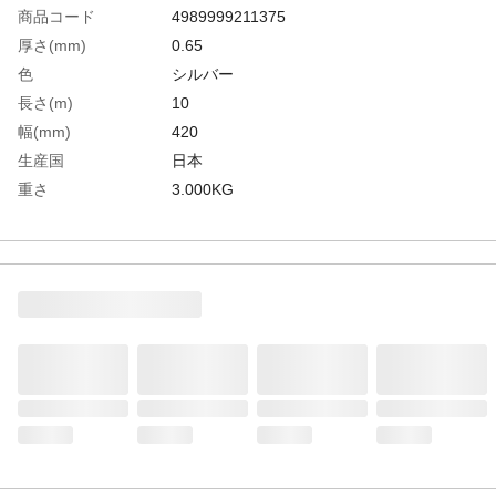
商品コード
4989999211375
厚さ(mm)
0.65
色
シルバー
長さ(m)
10
幅(mm)
420
生産国
日本
重さ
3.000KG
材質1
基材:ポリエステル基布
材質2
粘着剤:アクリル系