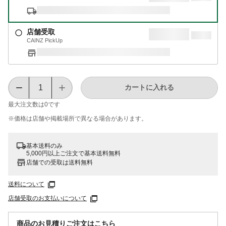
店舗受取
CAINZ PickUp
カートに入れる
最大注文数は
0
です
※価格は​店舗や​掲載場所で​異なる​場合が​あります。
基本送料のみ
5,000円以上ご注文で基本送料無料
店舗での受取は送料無料
送料について
店舗受取のお支払いについて
商品のお見積りご注文はこちら