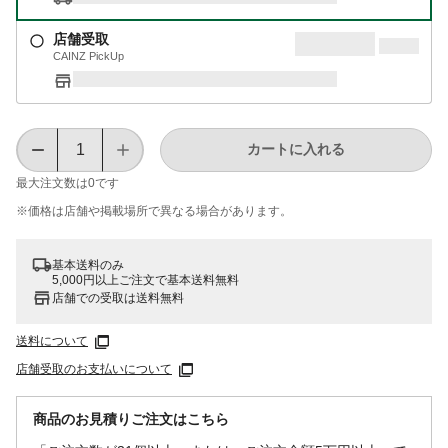
店舗受取
CAINZ PickUp
カートに入れる
最大注文数は
0
です
※価格は​店舗や​掲載場所で​異なる​場合が​あります。
基本送料のみ
5,000円以上ご注文で基本送料無料
店舗での受取は送料無料
送料について
店舗受取のお支払いについて
商品のお見積りご注文はこちら