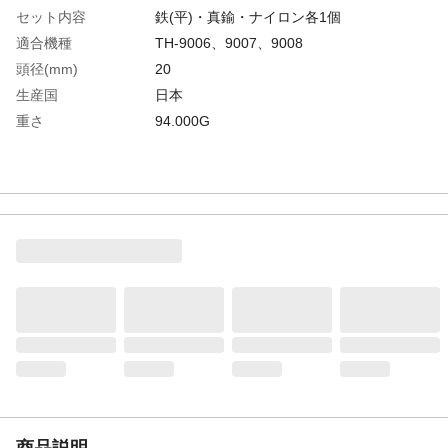
セット内容
鉄(平)・真鍮・ナイロン各1個
適合機種
TH-9006、9007、9008
頭径(mm)
20
生産国
日本
重さ
94.000G
商品説明