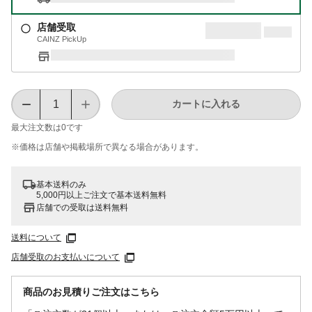
店舗受取
CAINZ PickUp
カートに入れる
最大注文数は
0
です
※価格は​店舗や​掲載場所で​異なる​場合が​あります。
基本送料のみ
5,000円以上ご注文で基本送料無料
店舗での受取は送料無料
送料について
店舗受取のお支払いについて
商品のお見積りご注文はこちら